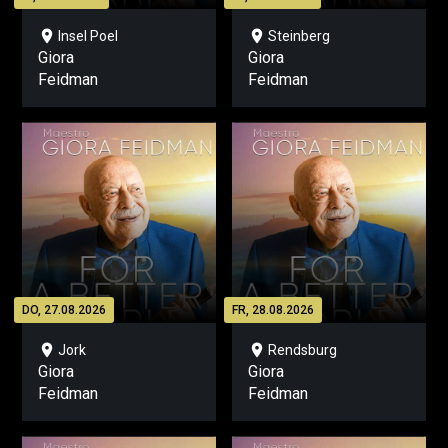
location_on
location_on
Insel Poel
Steinberg
Giora
Giora
Feidman
Feidman
DO, 27.08.2026
FR, 28.08.2026
location_on
location_on
Jork
Rendsburg
Giora
Giora
Feidman
Feidman