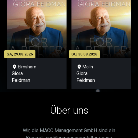
SA, 29.08.2026
SO, 30.08.2026
location_on
location_on
Elmshorn
Mölln
Giora
Giora
Feidman
Feidman
Über uns
Wir, die MACC Management GmbH sind ein
Konzert- und Tourneeveranstalter sowie