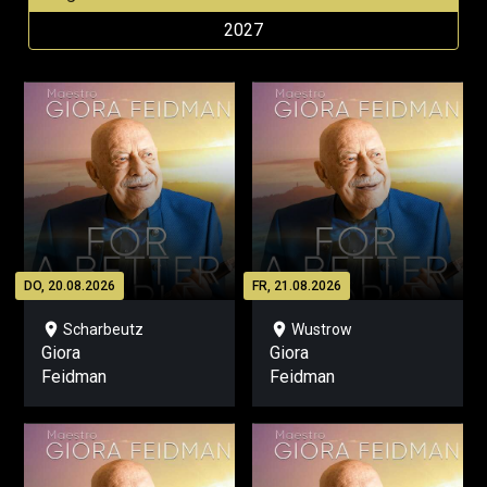
2027
DO, 20.08.2026
FR, 21.08.2026
location_on
location_on
Scharbeutz
Wustrow
Giora
Giora
Feidman
Feidman