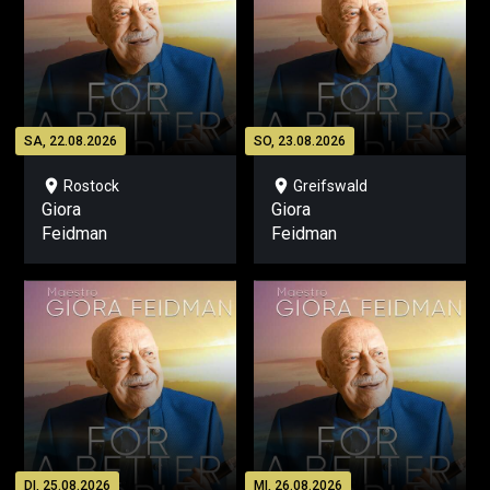
SA, 22.08.2026
SO, 23.08.2026
location_on
location_on
Rostock
Greifswald
Giora
Giora
Feidman
Feidman
DI, 25.08.2026
MI, 26.08.2026