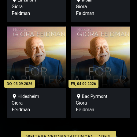
location_on
location_on
Elmshorn
Mölln
Giora
Giora
Feidman
Feidman
DO, 03.09.2026
FR, 04.09.2026
location_on
location_on
Hildesheim
Bad Pyrmont
Giora
Giora
Feidman
Feidman
WEITERE VERANSTALTUNGEN LADEN