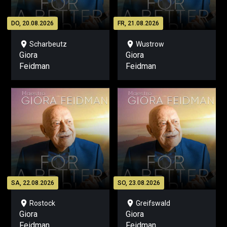
DO, 20.08.2026
FR, 21.08.2026
location_on
location_on
Scharbeutz
Wustrow
Giora
Giora
Feidman
Feidman
SA, 22.08.2026
SO, 23.08.2026
location_on
location_on
Rostock
Greifswald
Giora
Giora
Feidman
Feidman