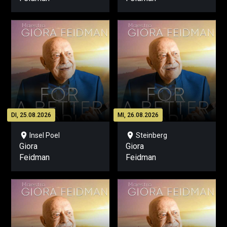
DI, 25.08.2026
MI, 26.08.2026
location_on
location_on
Insel Poel
Steinberg
Giora
Giora
Feidman
Feidman