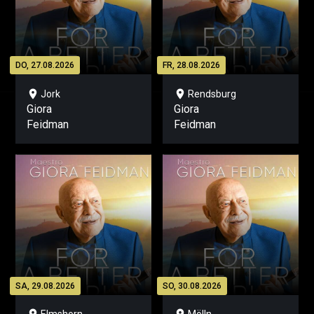
DO, 27.08.2026
FR, 28.08.2026
location_on
location_on
Jork
Rendsburg
Giora
Giora
Feidman
Feidman
SA, 29.08.2026
SO, 30.08.2026