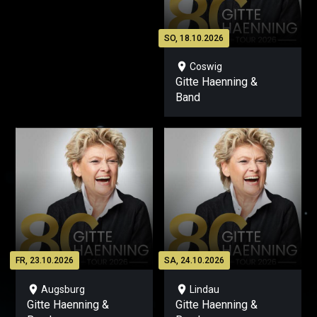
SO, 18.10.2026
location_on
Coswig
Gitte Haenning &
Band
FR, 23.10.2026
SA, 24.10.2026
location_on
location_on
Augsburg
Lindau
Gitte Haenning &
Gitte Haenning &