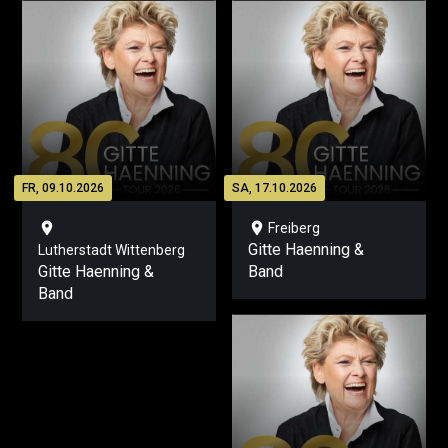
FR, 09.10.2026
SA, 17.10.2026
location_on
location_on
Freiberg
Gitte Haenning &
Lutherstadt Wittenberg
Gitte Haenning &
Band
Band