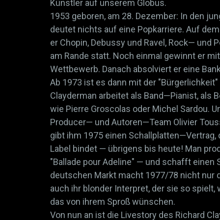
Künstler auf unserem Globus.
1953 geboren, am 28. Dezember: In den ju
deutet nichts auf eine Popkarriere. Auf de
er Chopin, Debussy und Ravel, Rock— und 
am Rande statt. Noch einmal gewinnt er m
Wettbewerb. Danach absolviert er eine Bank
Ab 1973 ist es dann mit der "Bürgerlichkeit"
Clayderman arbeitet als Band—Pianist, als
wie Pierre Groscolas oder Michel Sardou. Un
Producer— und Autoren—Team Olivier Toussa
gibt ihm 1975 einen Schallplatten—Vertrag, 
Label bindet — übrigens bis heute! Man pro
"Ballade pour Adeline" — und schafft einen
deutschen Markt macht 1977/78 nicht nur di
auch ihr blonder Interpret, der sie so spielt
das von ihrem Sproß wünschen.
Von nun an ist die Livestory des Richard Cl