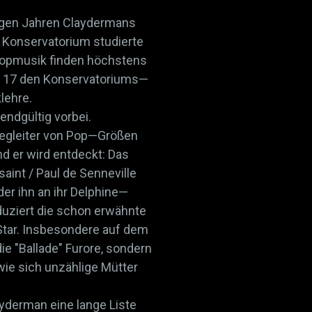
ngen Jahren Claydermans
m Konservatorium studierte
Popmusik finden höchstens
it 17 den Konservatoriums—
lehre.
 endgültig vorbei.
 Begleiter von Pop—Größen
d er wird entdeckt: Das
int / Paul de Senneville
der ihn an ihr Delphine—
duziert die schon erwähnte
 Star. Insbesondere auf dem
e "Ballade" Furore, sondern
, wie sich unzählige Mütter
ayderman eine lange Liste