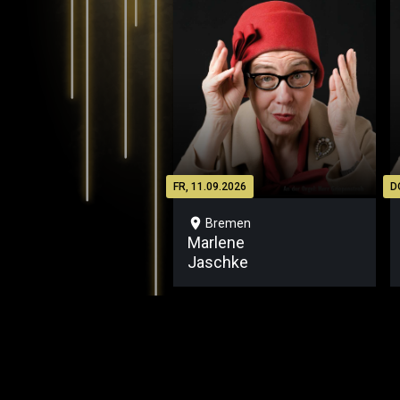
FR, 11.09.2026
D
location_on
Bremen
Marlene
Jaschke