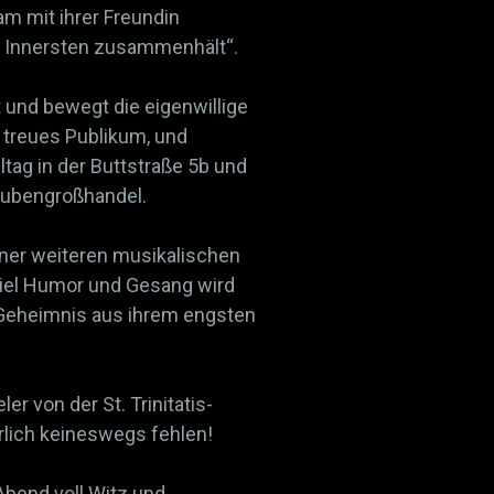
m mit ihrer Freundin
m Innersten zusammenhält“.
 und bewegt die eigenwillige
 treues Publikum, und
lltag in der Buttstraße 5b und
aubengroßhandel.
iner weiteren musikalischen
viel Humor und Gesang wird
 Geheimnis aus ihrem engsten
er von der St. Trinitatis-
rlich keineswegs fehlen!
bend voll Witz und