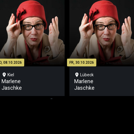
O, 08.10.2026
FR, 30.10.2026
location_on
location_on
Kiel
Lübeck
Marlene
Marlene
Jaschke
Jaschke