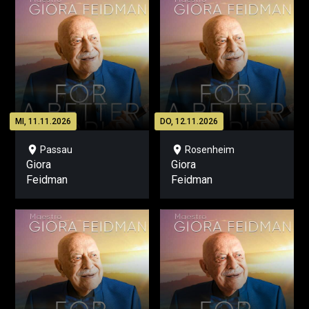
MI, 11.11.2026
DO, 12.11.2026
location_on
location_on
Passau
Rosenheim
Giora
Giora
Feidman
Feidman