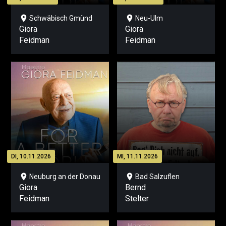
location_on
location_on
Schwäbisch Gmünd
Neu-Ulm
Giora
Giora
Feidman
Feidman
DI, 10.11.2026
MI, 11.11.2026
location_on
location_on
Neuburg an der Donau
Bad Salzuflen
Giora
Bernd
Feidman
Stelter