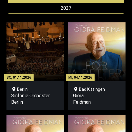
2027
SO, 01.11.2026
MI, 04.11.2026
location_on
location_on
Berlin
Bad Kissingen
Sinfonie Orchester
Giora
Berlin
Feidman