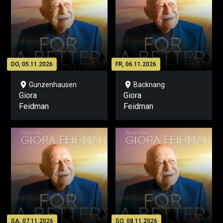
DO, 05.11.2026
FR, 06.11.2026
location_on
location_on
Gunzenhausen
Backnang
Giora
Giora
Feidman
Feidman
SA, 07.11.2026
SO, 08.11.2026