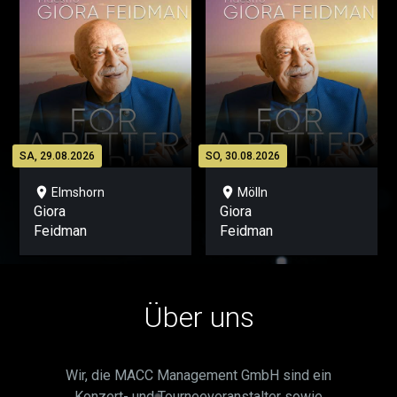
SA, 29.08.2026
SO, 30.08.2026
location_on
location_on
Elmshorn
Mölln
Giora
Giora
Feidman
Feidman
Über uns
Wir, die MACC Management GmbH sind ein
Konzert- und Tourneeveranstalter sowie