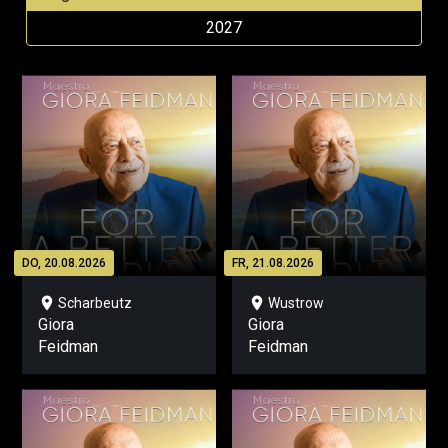
2027
DO, 20.08.2026
FR, 21.08.2026
location_on
location_on
Scharbeutz
Wustrow
Giora
Giora
Feidman
Feidman