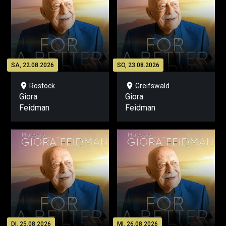
SA, 22.08.2026
SO, 23.08.2026
location_on
location_on
Rostock
Greifswald
Giora
Giora
Feidman
Feidman
DI, 25.08.2026
MI, 26.08.2026