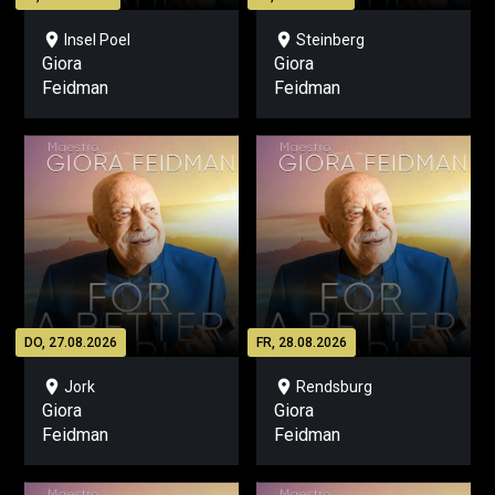
location_on
location_on
Insel Poel
Steinberg
Giora
Giora
Feidman
Feidman
DO, 27.08.2026
FR, 28.08.2026
location_on
location_on
Jork
Rendsburg
Giora
Giora
Feidman
Feidman