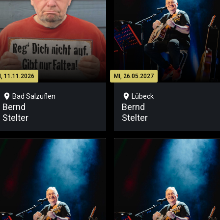
I, 11.11.2026
MI, 26.05.2027
location_on
location_on
Bad Salzuflen
Lübeck
Bernd
Bernd
Stelter
Stelter