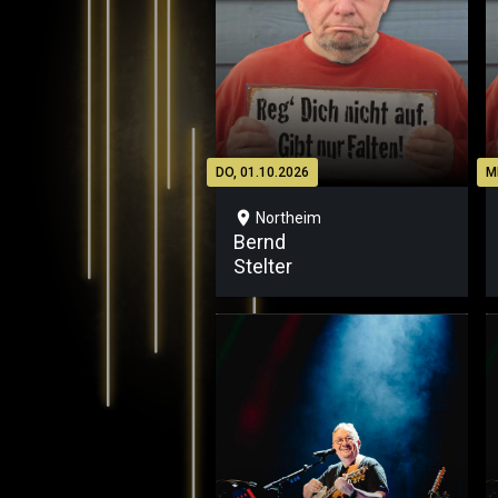
DO, 01.10.2026
M
location_on
Northeim
Bernd
Stelter