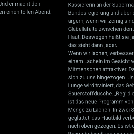
 Und er macht den
Kassiererin an der Superma
en einen tollen Abend.
Bundesregierung und über 
ärgern, wenn wir zornig sind
Glabellafalte zwischen den
Haut. Deswegen heißt sie ja
das sieht dann jeder.
Wenn wir lachen, verbessert
einem Lächeln im Gesicht w
Mitmenschen attraktiver. D
sich zu uns hingezogen. Un
Lunge wird trainiert, das Geh
Sauerstoffdusche. „Reg’ dich
ist das neue Programm von B
Menge zu Lachen. In zwei 
geglättet, das Hautbild ver
nach oben gezogen. Es ist 
Beautybehandlung ganz ohn