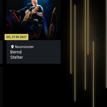
DO, 27.05.2027
location_on
Neumünster
Bernd
Stelter