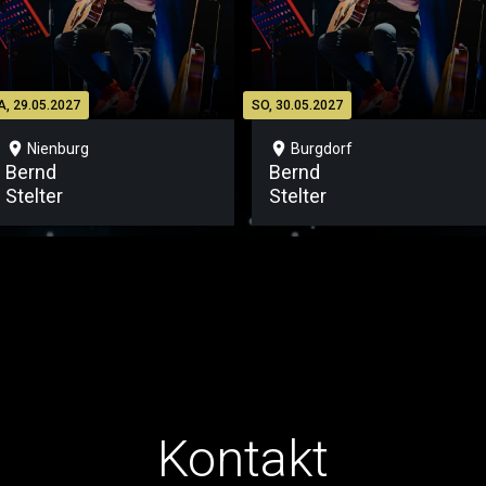
A, 29.05.2027
SO, 30.05.2027
location_on
location_on
Nienburg
Burgdorf
Bernd
Bernd
Stelter
Stelter
Kontakt